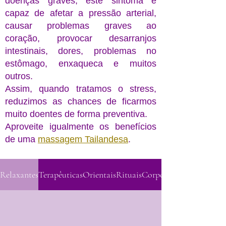
doenças graves, este sintoma é
capaz de afetar a pressão arterial,
causar problemas graves ao
coração, provocar desarranjos
intestinais, dores, problemas no
estômago, enxaqueca e muitos
outros.
Assim, quando tratamos o stress,
reduzimos as chances de ficarmos
muito doentes de forma preventiva.
Aproveite igualmente os benefícios
de uma
massagem Tailandesa
.
Relaxantes
Terapêuticas
Orientais
Rituais
Corporais