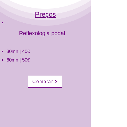
Preços
Reflexologia podal
30mn | 40€
60mn | 50€
Comprar