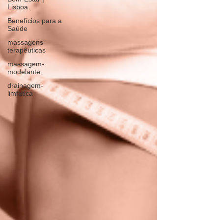
Lisboa
Benefícios para a
Saúde
massagens-
terapêuticas
massagem-
modelante
drainagem-
limfatica