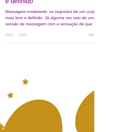
segredos de um corpo mais leve
e definido
Massagem modelante: os segredos de um corpo
mais leve e definido. Já alguma vez saiu de uma
sessão de massagem com a sensação de que o
seu corpo tinha sido completamente renovado?
Essa leveza quase inexplicável, a pele mais firme
ao toque, a silhueta ligeiramente mais definida —
não é apenas impressão sua. Existe ciência e
técnica por detrás desses resultados, e dois
métodos em particular têm conquistado cada vez
mais adeptos no mundo do bem-estar