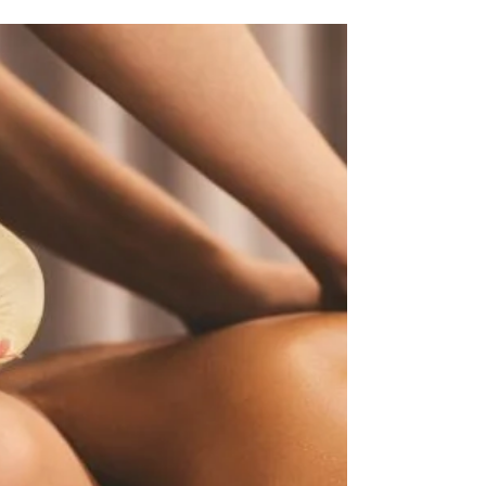
Rubia Preizal
1 de jul. de 2025
4 min de leitura
Massagem relaxante: O segredo
para um verão revitalizante
Com a chegada do verão, é natural sentirmos
uma maior necessidade de relaxamento e bem-
estar. As temperaturas mais elevadas, os dias
mais longos e o ritmo acelerado da vida urbana
em Lisboa podem gerar tensões físicas e mentais
que afetam a nossa qualidade de vida.