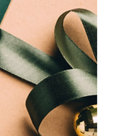
massagens surgem como solução ideal para
eliminar toxinas acumuladas, aliviar tensões
musculares, reduzir stress e restaurar energia
vital. Diferentes modalidades – desde
relaxamento profundo a drenagem linfática –
atendem necessidades específicas deste período.
Estudos comprovam que as massagens reduzem
cortisol, melhoram o sono e fortalecem o sistem