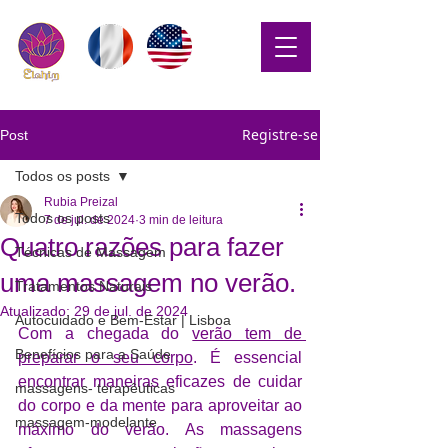
Registre-se
Post
Todos os posts
Rubia Preizal
Todos os posts
7 de jul. de 2024
3 min de leitura
Quatro razões para fazer
Técnicas de Massagem
uma massagem no verão.
Tratamentos Naturais
Atualizado:
29 de jul. de 2024
Autocuidado e Bem-Estar | Lisboa
Com a chegada do 
verão tem de 
Benefícios para a Saúde
preparar o seu corpo
. É essencial 
encontrar maneiras eficazes de cuidar 
massagens- terapêuticas
do corpo e da mente para aproveitar ao 
massagem-modelante
máximo do verão. As massagens 