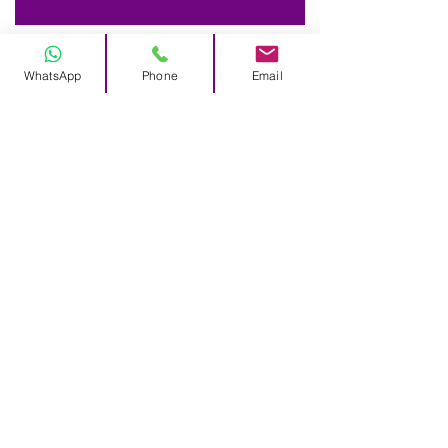
WhatsApp
Phone
Email
Largo do Rato N°3
1250-186
Lisboa
+351 213 860 708
+351 925 411 852
info@elohim.pt