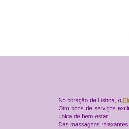
No coração de Lisboa, o
El
Oito tipos de serviços ex
única de bem-estar.
Das massagens relaxantes 