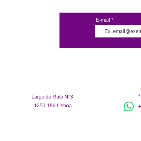
E-mail
+
Largo do Rato N°3
1250-186 Lisboa
+