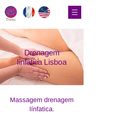
Drenagem
línfatica
Lisboa
Massagem drenagem
línfatica.