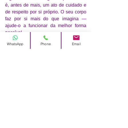
é, antes de mais, um ato de cuidado e 
de respeito por si próprio. O seu corpo 
faz por si mais do que imagina — 
ajude-o a funcionar da melhor forma 
possível.
WhatsApp
Phone
Email
Rubia Preizal
Elohim Spa
Bem-Estar
Massagens-Saudaveis
Vida-Saudável
massagem-no-verão
massagem-a-dois
massagem modelante
Autocuidado e Bem-Estar | Lisboa
Benefícios para a Saúde
massagens- terapêuticas