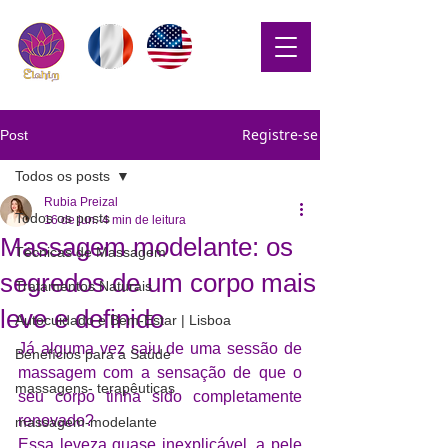
Registre-se
Post
Todos os posts
Rubia Preizal
Todos os posts
16 de jun.
4 min de leitura
Massagem modelante: os
Técnicas de Massagem
segredos de um corpo mais
Tratamentos Naturais
leve e definido
Autocuidado e Bem-Estar | Lisboa
Já alguma vez saiu de uma sessão de 
Benefícios para a Saúde
massagem com a sensação de que o 
massagens- terapêuticas
seu corpo tinha sido completamente 
renovado? 
massagem-modelante
Essa leveza quase inexplicável, a pele 