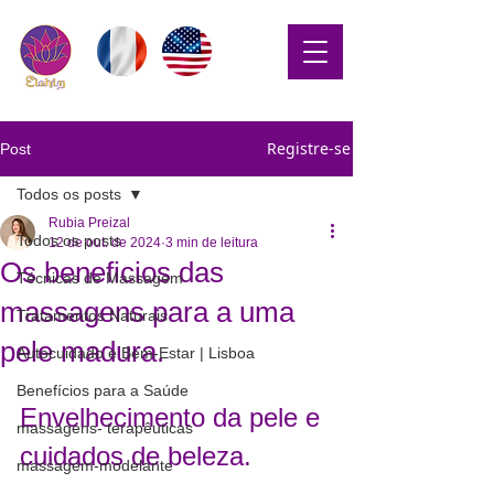
Registre-se
Post
Todos os posts
Rubia Preizal
Todos os posts
12 de out. de 2024
3 min de leitura
Os beneficios das
Técnicas de Massagem
massagens para a uma
Tratamentos Naturais
pele madura.
Autocuidado e Bem-Estar | Lisboa
Benefícios para a Saúde
Envelhecimento da pele e 
massagens- terapêuticas
cuidados de beleza.
massagem-modelante