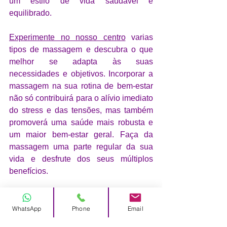
um estilo de vida saudável e 
equilibrado.
Experimente no nosso centro
 varias 
tipos de massagem e descubra o que 
melhor se adapta às suas 
necessidades e objetivos. Incorporar a 
massagem na sua rotina de bem-estar 
não só contribuirá para o alívio imediato 
do stress e das tensões, mas também 
promoverá uma saúde mais robusta e 
um maior bem-estar geral. Faça da 
massagem uma parte regular da sua 
vida e desfrute dos seus múltiplos 
benefícios.
Massagem
Bem-Estar
massagem para homens
Benefícios para a Saúde
WhatsApp
Phone
Email
Autocuidado e Bem-Estar | Lisboa