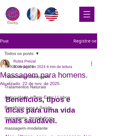
Registre-se
Post
Todos os posts
Rubia Preizal
Todos os posts
30 de ago. de 2024
6 min de leitura
Massagem para homens.
Técnicas de Massagem
Atualizado:
22 de nov. de 2025
Tratamentos Naturais
Autocuidado e Bem-Estar | Lisboa
Benefícios, tipos e 
Benefícios para a Saúde
dicas para uma vida 
massagens- terapêuticas
mais saudável.
massagem-modelante