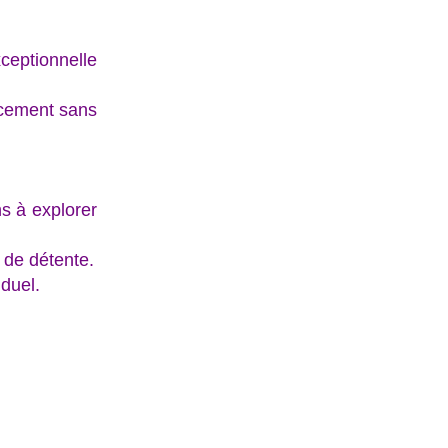
ceptionnelle
rcement sans
ns à explorer
 de détente.
iduel.