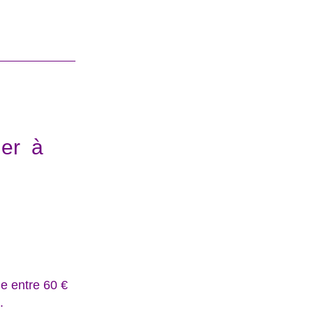
Français
her à
e entre 60 €
.