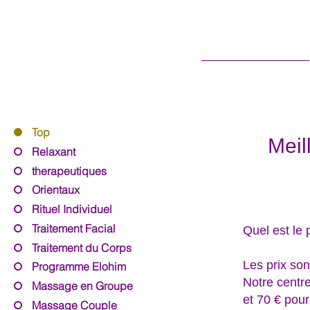
Sobre Nós
Top
Meil
Relaxant
therapeutiques
Orientaux
Rituel Individuel
Traitement Facial
Quel est le
Traitement du Corps
Les prix so
Programme Elohim
Notre centr
Massage en Groupe
et 70 € pou
Massage Couple