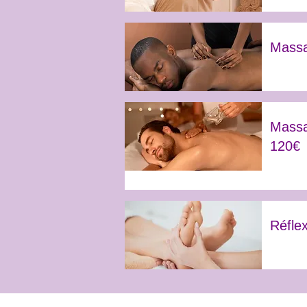
Massa
Massa
120€
Réfle