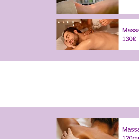
Massa
130€
Massa
120mn