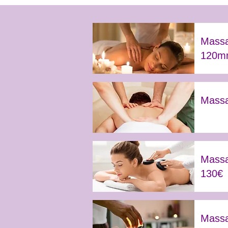
Massa
120mn
Massa
Massa
130€
Massa