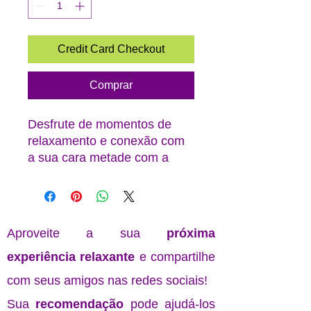
Credit Card Checkout
Comprar
Desfrute de momentos de
relaxamento e conexão com
a sua cara metade com a
Massagem a Dois no Centro
Elohim Spa Lisboa.
Esta experiência única
combina os benefícios
Aproveite a sua
próxima
terapêuticos da massagem
experiência relaxante
e compartilhe
com a intimidade de partilhar
este momento com alguém
com seus amigos nas redes sociais!
especial.
Sua
recomendação
pode ajudá-los
Além de aliviar o stress e as