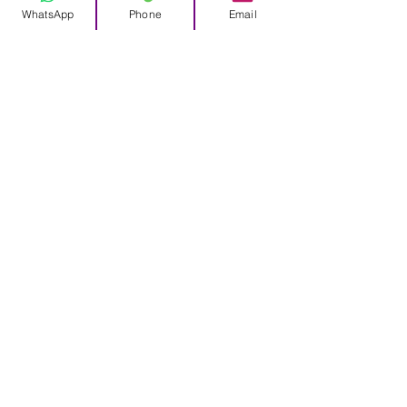
WhatsApp
Phone
Email
Segunda a Sábado : 11h / 20h
última marcação às 20h
FACs
Site-Map
Indicar Amigos(a)
Programa Fidelidade