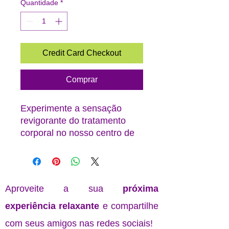
Quantidade
*
Credit Card Checkout
Comprar
Experimente a sensação
revigorante do tratamento
corporal no nosso centro de
massagem em Lisboa.
Com a combinação de
técnicas de massagem e
produtos de alta qualidade, o
Aproveite a sua
próxima
tratamento corporal
experiência relaxante
e compartilhe
proporciona uma experiência
relaxante e de
com seus amigos nas redes sociais!