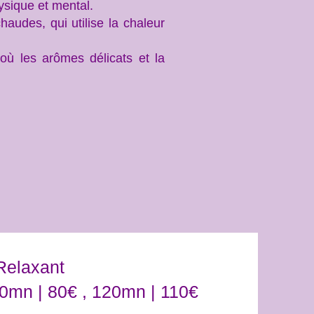
ysique et mental.
audes, qui utilise la chaleur
ù les arômes délicats et la
Relaxant
90mn | 80€ , 120mn | 110€