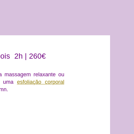
dois 2h | 260€
a massagem relaxante ou
om uma
esfoliação corporal
0mn.