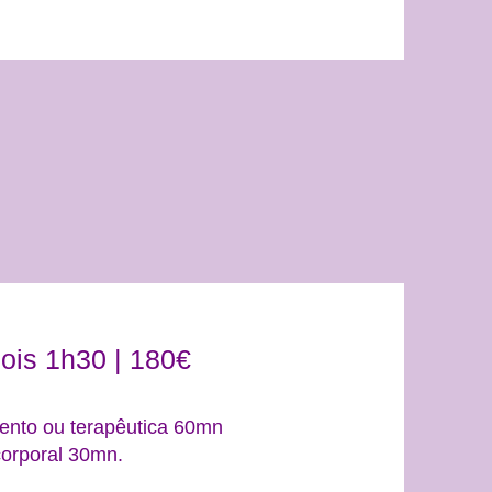
ois 1h30 | 180€
nto ou terapêutica 60mn
orporal 30mn.