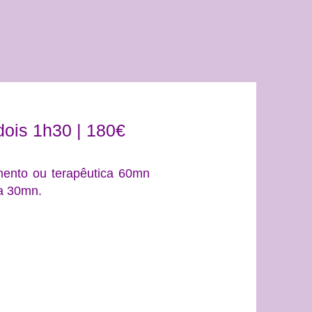
dois 1h30 | 180€
nto ou terapêutica 60mn
a 30mn.