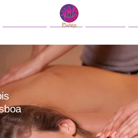
Contacto
Blog
English
ois
sboa