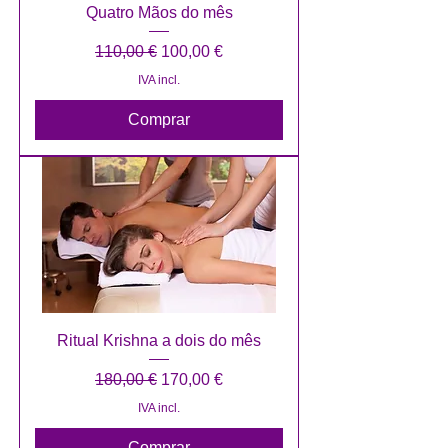
Quatro Mãos do mês
Preço normal
Preço promocional
110,00 €
100,00 €
IVA incl.
Comprar
Ritual Krishna a dois do mês
Preço normal
Preço promocional
180,00 €
170,00 €
IVA incl.
Comprar