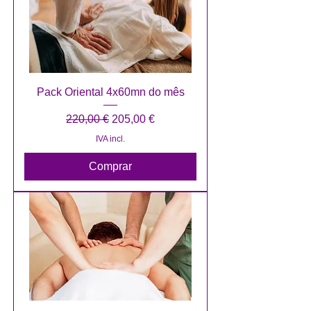
Pack Oriental 4x60mn do mês
Preço normal
Preço promocional
220,00 €
205,00 €
IVA incl.
Comprar