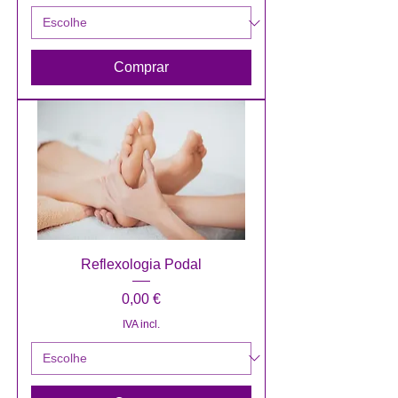
Comprar
Reflexologia Podal
Preço
0,00 €
IVA incl.