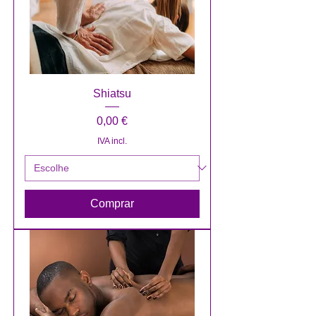
Shiatsu
Preço
0,00 €
IVA incl.
Comprar