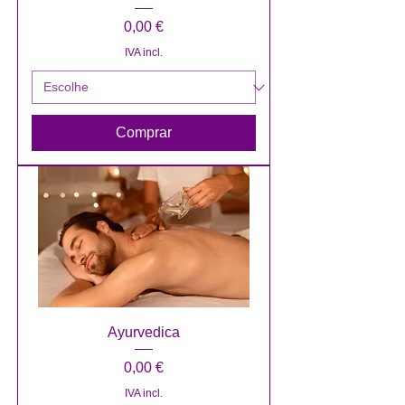
Preço
0,00 €
IVA incl.
Comprar
Ayurvedica
Preço
0,00 €
IVA incl.