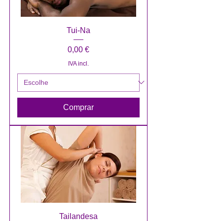
Tui-Na
Preço
0,00 €
IVA incl.
Comprar
Tailandesa