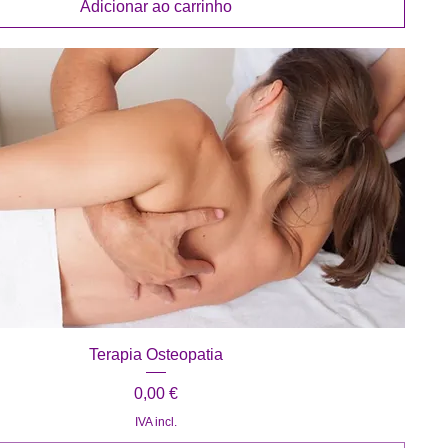
Adicionar ao carrinho
Visualização rápida
Terapia Osteopatia
Preço
0,00 €
IVA incl.