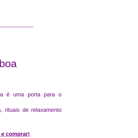
Français
sboa
ia é uma porta para o
, rituais de relaxamento
r e comprar!