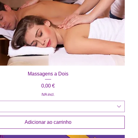
Visualização rápida
Massagens a Dois
Preço
0,00 €
IVA incl.
Adicionar ao carrinho