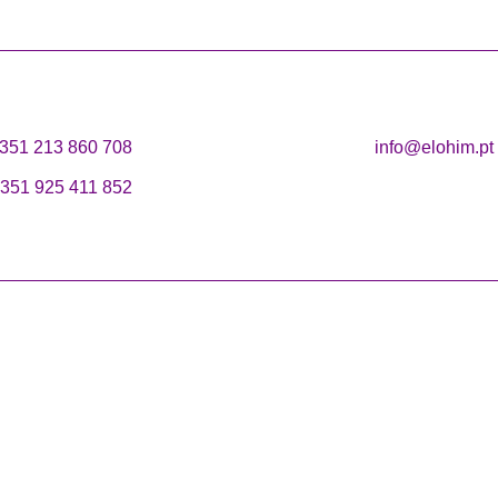
351 213 860 708
info@elohim.pt
351 925 411 852
Condições de Vendas
Informação Legal
elidade
Segurança Covid
s(a)