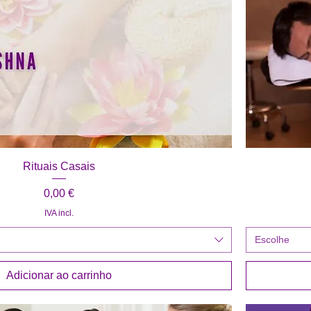
Visualização rápida
Rituais Casais
Preço
0,00 €
IVA incl.
Escolhe
Adicionar ao carrinho