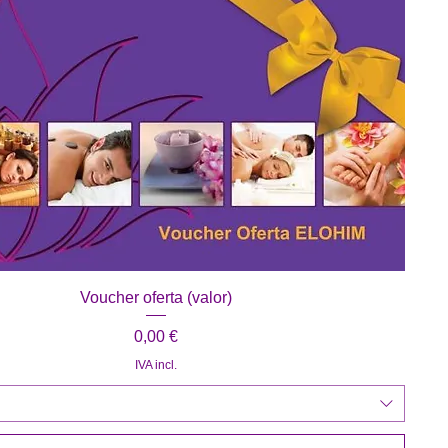
Visualização rápida
Voucher oferta (valor)
Preço
0,00 €
IVA incl.