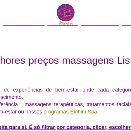
Contacto
Blog
English
hores preços massagens Li
e de experiências de bem-estar
onde cada categor
escimento.
ferência - massagens terapêuticas, tratamentos faciais
em-estar ou nossos
programas Elohim Spa
.
ita para si.
É só
f
iltrar por categoria, clicar, escolhe