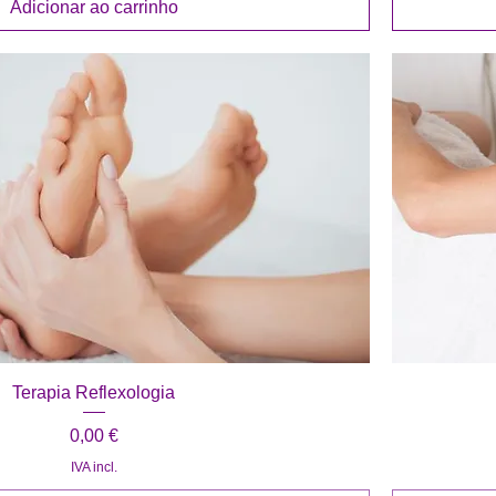
Adicionar ao carrinho
Visualização rápida
Terapia Reflexologia
Preço
0,00 €
IVA incl.