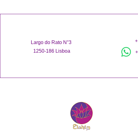
+
Largo do Rato N°3
1250-186 Lisboa
+
FACs
Site-Map
Programa Fid
Indicar Amigo