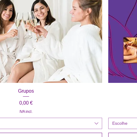
Visualização rápida
Grupos
Preço
0,00 €
IVA incl.
Escolhe