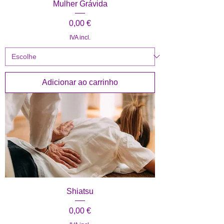
Mulher Grávida
Preço
0,00 €
IVA incl.
Adicionar ao carrinho
Shiatsu
Preço
0,00 €