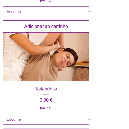
IVA incl.
Adicionar ao carrinho
Tailandesa
Preço
0,00 €
IVA incl.