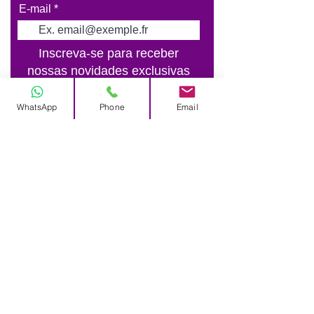
E-mail
Inscreva-se para receber
nossas novidades exclusivas
Enviar
WhatsApp
Phone
Email
Largo do Rato N°3
1250-186
Lisboa