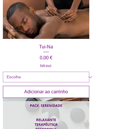
Tui-Na
Preço
0,00 €
IVA incl.
Adicionar ao carrinho