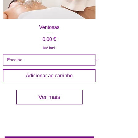
Ventosas
Preço
0,00 €
IVA incl.
Adicionar ao carrinho
Ver mais