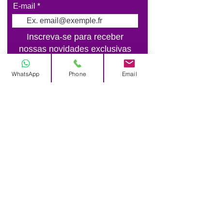
E-mail
Inscreva-se para receber
nossas novidades exclusivas
Enviar
WhatsApp
Phone
Email
Largo do Rato N°3
1250-186
Lisboa