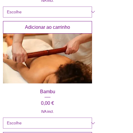
IVA incl.
Adicionar ao carrinho
Bambu
Preço
0,00 €
IVA incl.