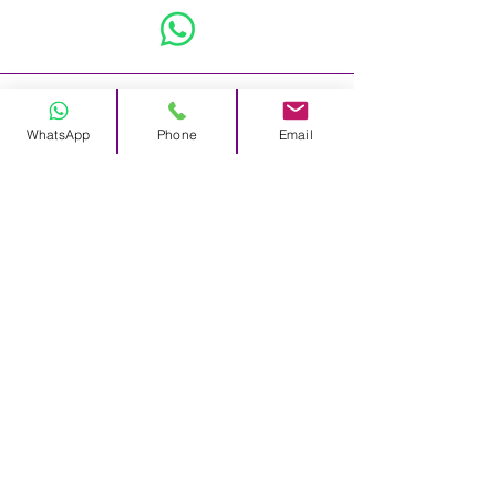
WhatsApp
Phone
Email
info@elohim.pt
Segunda a Sábado : 11h / 20h
última marcação às 20h
FACs