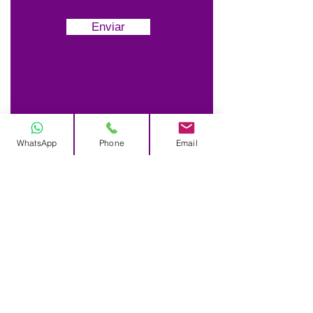
Enviar
WhatsApp
Phone
Email
Largo do Rato N°3
1250-186
Lisboa
+351 213 860 708