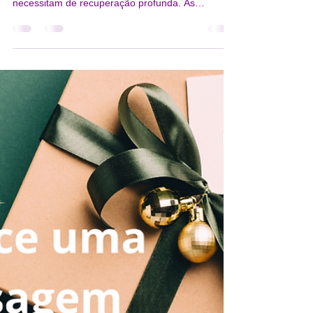
Começar bem o ano novo.
Começar bem o ano novo. Após os excessos das
festas de fim de ano, o corpo e a mente
necessitam de recuperação profunda. As
massagens surgem como solução ideal para
eliminar toxinas acumuladas, aliviar tensões
musculares, reduzir stress e restaurar energia
vital. Diferentes modalidades – desde
relaxamento profundo a drenagem linfática –
atendem necessidades específicas deste período.
Estudos comprovam que as massagens reduzem
cortisol, melhoram o sono e fortalecem o sistem