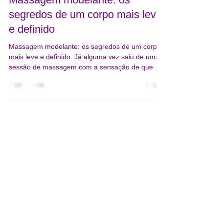
Massagem modelante: os
segredos de um corpo mais leve
e definido
Massagem modelante: os segredos de um corpo
mais leve e definido. Já alguma vez saiu de uma
sessão de massagem com a sensação de que o
seu corpo tinha sido completamente renovado?
Essa leveza quase inexplicável, a pele mais firme
ao toque, a silhueta ligeiramente mais definida —
não é apenas impressão sua. Existe ciência e
técnica por detrás desses resultados, e dois
métodos em particular têm conquistado cada vez
mais adeptos no mundo do bem-estar